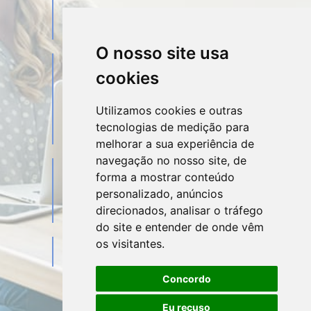
arthur@rdcontabilidade.com
O nosso site usa
Telefone
Contato
cookies
(61) 99380-8524
Utilizamos cookies e outras
tecnologias de medição para
(61) 99274-0820
melhorar a sua experiência de
navegação no nosso site, de
Sociais
Redes
forma a mostrar conteúdo
personalizado, anúncios
direcionados, analisar o tráfego
do site e entender de onde vêm
os visitantes.
Mapa do Escritório
Concordo
Eu recuso